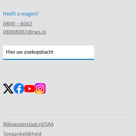
Heeft u vragen?
0800 – 8002
08008002@rws.nl
Zoekveld
Zoekveld
openen
sluiten
Volg ons op:
Rijkswaterstaat.nl/SAA
Toegankelijkheid