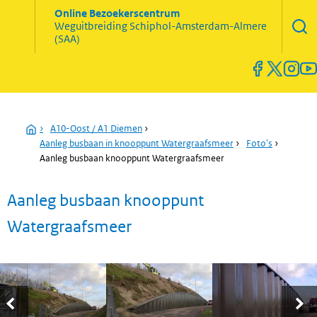
Zoekve
Online Bezoekerscentrum
opene
Weguitbreiding
Schiphol-Amsterdam-Almere
Menu
(SAA)
open
en
sluiten
Home
›
A10-Oost / A1 Diemen
›
Aanleg busbaan in knooppunt Watergraafsmeer
›
Foto's
›
Aanleg busbaan knooppunt Watergraafsmeer
Aanleg busbaan knooppunt
Watergraafsmeer