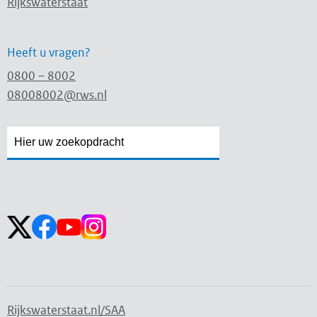
Rijkswaterstaat
Heeft u vragen?
0800 – 8002
08008002@rws.nl
Zoekveld
Zoekveld
openen
sluiten
Volg ons op:
Rijkswaterstaat.nl/SAA