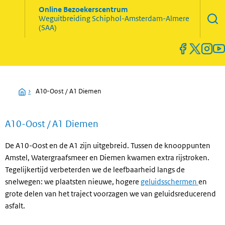
Zoekve
Online Bezoekerscentrum
opene
Weguitbreiding
Schiphol-Amsterdam-Almere
Menu
(SAA)
open
en
sluiten
Home
›
A10-Oost / A1 Diemen
A10-Oost / A1 Diemen
De A10-Oost en de A1 zijn uitgebreid. Tussen de knooppunten
Amstel, Watergraafsmeer en Diemen kwamen extra rijstroken.
Tegelijkertijd verbeterden we de leefbaarheid langs de
snelwegen: we plaatsten nieuwe, hogere
geluidsschermen
en
grote delen van het traject voorzagen we van geluidsreducerend
asfalt.