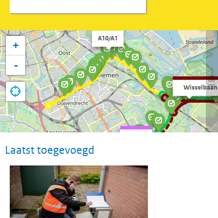
Traject
+
-
Traject
Traject
Laatst toegevoegd