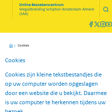
Zoekve
Online Bezoekerscentrum
opene
Weguitbreiding
Schiphol-Amsterdam-Almere
Menu
(SAA)
open
en
sluiten
Home
›
Cookies
Cookies
Cookies zijn kleine tekstbestandjes die
op uw computer worden opgeslagen
door een website die u bekijkt. Daarmee
is uw computer te herkennen tijdens uw
bezoek.