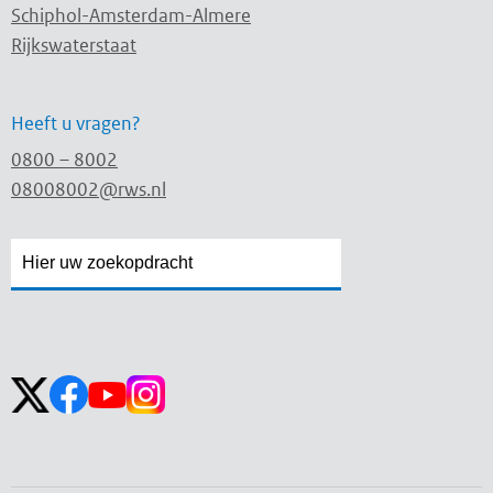
Schiphol-Amsterdam-Almere
Rijkswaterstaat
Heeft u vragen?
0800 – 8002
08008002@rws.nl
Zoekveld
Zoekveld
openen
sluiten
Volg ons op: