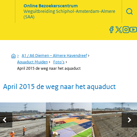
Zoekve
Online Bezoekerscentrum
opene
Weguitbreiding
Schiphol-Amsterdam-Almere
Menu
(SAA)
open
en
sluiten
Home
›
A1 / A6 Diemen – Almere Havendreef
›
Aquaduct Muiden
›
Foto's
›
April 2015 de weg naar het aquaduct
April 2015 de weg naar het aquaduct