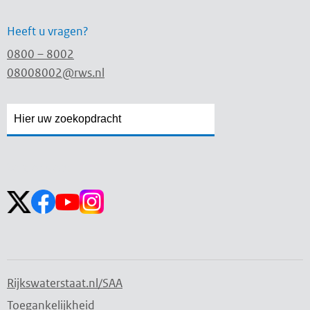
Heeft u vragen?
0800 – 8002
08008002@rws.nl
Zoekveld
Zoekveld
openen
sluiten
Volg ons op:
Rijkswaterstaat.nl/SAA
Toegankelijkheid