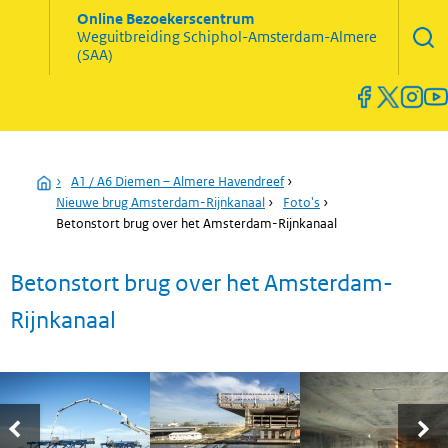
Zoekve
Online Bezoekerscentrum
opene
Weguitbreiding
Schiphol-Amsterdam-Almere
Menu
(SAA)
open
en
sluiten
Home
›
A1 / A6 Diemen – Almere Havendreef
›
Nieuwe brug Amsterdam-Rijnkanaal
›
Foto's
›
Betonstort brug over het Amsterdam-Rijnkanaal
Betonstort brug over het Amsterdam-
Rijnkanaal