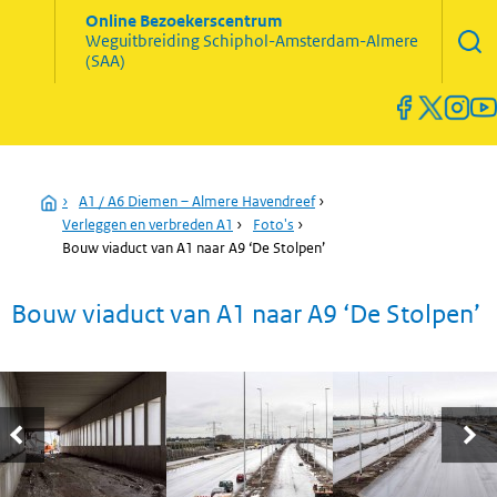
Zoekve
Online Bezoekerscentrum
opene
Weguitbreiding
Schiphol-Amsterdam-Almere
Menu
(SAA)
open
en
sluiten
Home
›
A1 / A6 Diemen – Almere Havendreef
›
Verleggen en verbreden A1
›
Foto's
›
Bouw viaduct van A1 naar A9 ‘De Stolpen’
Bouw viaduct van A1 naar A9 ‘De Stolpen’