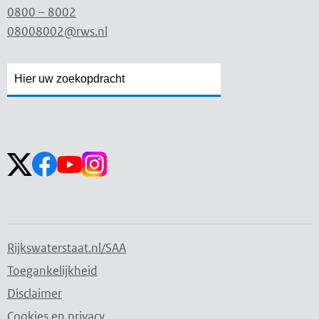
0800 – 8002
08008002@rws.nl
Zoekveld
Zoekveld
openen
sluiten
Volg ons op:
Rijkswaterstaat.nl/SAA
Toegankelijkheid
Disclaimer
Cookies en privacy