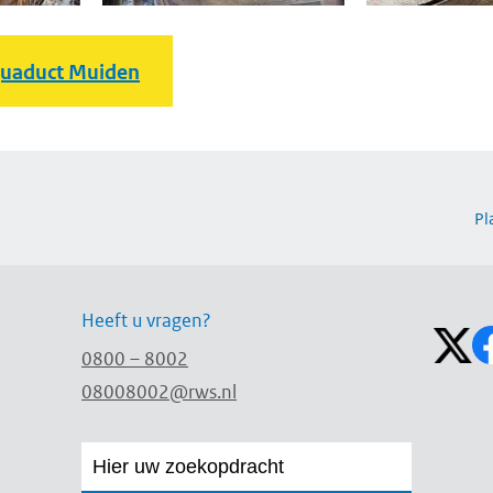
uaduct Muiden
Pl
Volg on
Heeft u vragen?
0800 – 8002
08008002@rws.nl