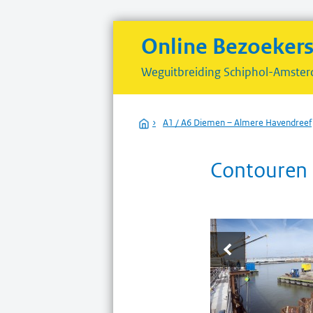
Online Bezoeker
Weguitbreiding
Schiphol-Amster
Home
›
A1 / A6 Diemen – Almere Havendreef
Contouren 