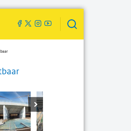
Zoekveld
openen
tbaar
tbaar