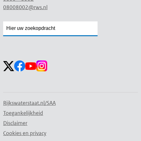
08008002@rws.nl
Zoekveld
Zoekveld
openen
sluiten
Volg ons op:
Rijkswaterstaat.nl/SAA
Toegankelijkheid
Disclaimer
Cookies en privacy