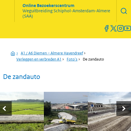
Zoekve
Online Bezoekerscentrum
opene
Weguitbreiding
Schiphol-Amsterdam-Almere
Menu
(SAA)
open
en
sluiten
Home
›
A1 / A6 Diemen – Almere Havendreef
›
Verleggen en verbreden A1
›
Foto's
›
De zandauto
De zandauto