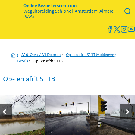
Zoekve
Online Bezoekerscentrum
opene
Weguitbreiding
Schiphol-Amsterdam-Almere
Menu
(SAA)
open
en
sluiten
Home
›
A10-Oost / A1 Diemen
›
Op- en afrit S113 Middenweg
›
Foto's
›
Op- en afrit S113
Op- en afrit S113