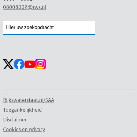
08008002@rws.nl
Zoekveld
Zoekveld
openen
sluiten
Volg ons op:
Rijkswaterstaat.nl/SAA
Toegankelijkheid
Disclaimer
Cookies en privacy