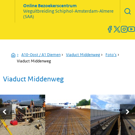
Zoekve
Online Bezoekerscentrum
opene
Weguitbreiding
Schiphol-Amsterdam-Almere
Menu
(SAA)
open
en
sluiten
Home
›
A10-Oost / A1 Diemen
›
Viaduct Middenweg
›
Foto's
›
Viaduct Middenweg
Viaduct Middenweg