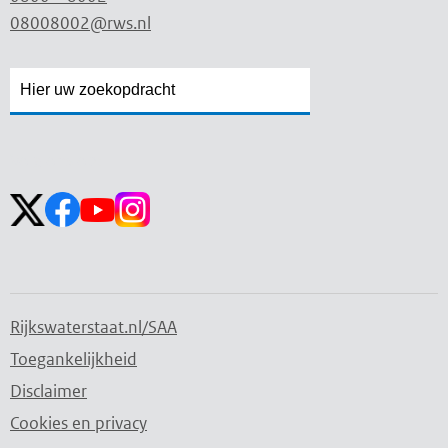
08008002@rws.nl
Zoekveld
Zoekveld
openen
sluiten
Volg ons op:
Rijkswaterstaat.nl/SAA
Toegankelijkheid
Disclaimer
Cookies en privacy