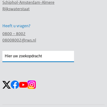
Schiphol-Amsterdam-Almere
Rijkswaterstaat
Heeft u vragen?
0800 – 8002
08008002@rws.nl
Zoekveld
Zoekveld
openen
sluiten
Volg ons op: