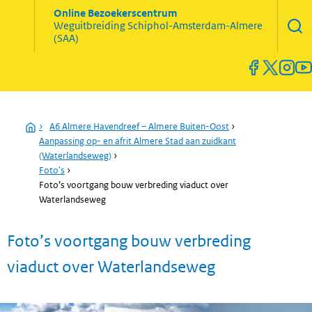
Zoekve
Online Bezoekerscentrum
opene
Weguitbreiding
Schiphol-Amsterdam-Almere
Menu
(SAA)
open
en
sluiten
Home
›
A6 Almere Havendreef – Almere Buiten-Oost
›
Aanpassing op- en afrit Almere Stad aan zuidkant
(Waterlandseweg)
›
Foto's
›
Foto’s voortgang bouw verbreding viaduct over
Waterlandseweg
Foto’s voortgang bouw verbreding
viaduct over Waterlandseweg