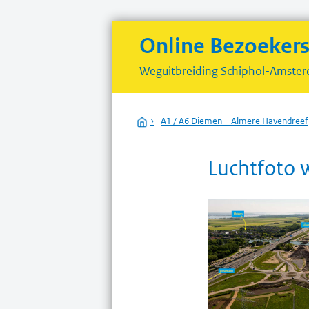
Online Bezoeker
Weguitbreiding
Schiphol-Amster
Home
›
A1 / A6 Diemen – Almere Havendreef
Luchtfoto