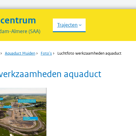
scentrum
Trajecten
dam-Almere (SAA)
›
Aquaduct Muiden
›
Foto's
›
Luchtfoto werkzaamheden aquaduct
 werkzaamheden aquaduct