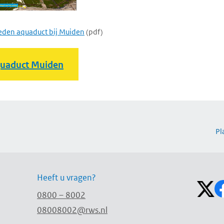
den aquaduct bij Muiden
(pdf)
uaduct Muiden
Pl
Volg on
Heeft u vragen?
0800 – 8002
08008002@rws.nl