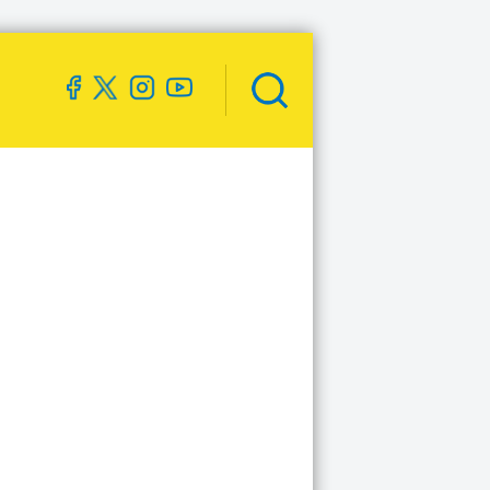
Zoekveld
openen