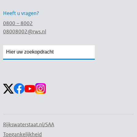
Heeft u vragen?
0800 – 8002
08008002@rws.nl
Zoekveld
Zoekveld
openen
sluiten
Volg ons op:
Rijkswaterstaat.nl/SAA
Toegankelijkheid