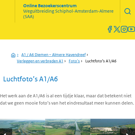
Zoekve
Online Bezoekerscentrum
opene
Weguitbreiding
Schiphol-Amsterdam-Almere
Menu
(SAA)
open
en
sluiten
Home
›
A1 / A6 Diemen – Almere Havendreef
›
Verleggen en verbreden A1
›
Foto's
›
Luchtfoto’s A1/A6
Luchtfoto’s A1/A6
Het werk aan de A1/A6 is al een tijdje klaar, maar dat betekent niet
dat we geen mooie foto’s van het eindresultaat meer kunnen delen.