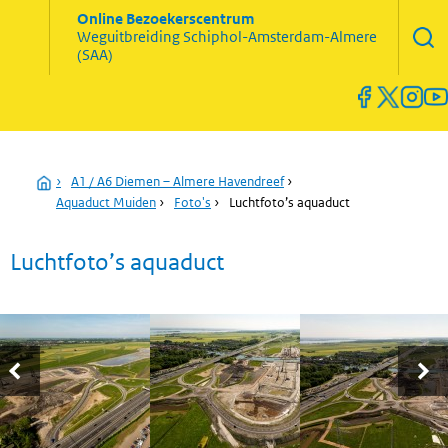
Zoekve
Online Bezoekerscentrum
opene
Weguitbreiding
Schiphol-Amsterdam-Almere
Menu
(SAA)
open
en
sluiten
Home
›
A1 / A6 Diemen – Almere Havendreef
›
Aquaduct Muiden
›
Foto's
›
Luchtfoto’s aquaduct
Luchtfoto’s aquaduct