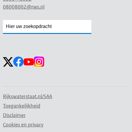
08008002@rws.nl
Zoekveld
Zoekveld
openen
sluiten
Volg ons op:
Rijkswaterstaat.nl/SAA
Toegankelijkheid
Disclaimer
Cookies en privacy