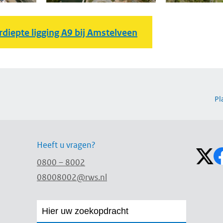
rdiepte ligging A9 bij Amstelveen
Pl
Volg on
Heeft u vragen?
0800 – 8002
08008002@rws.nl