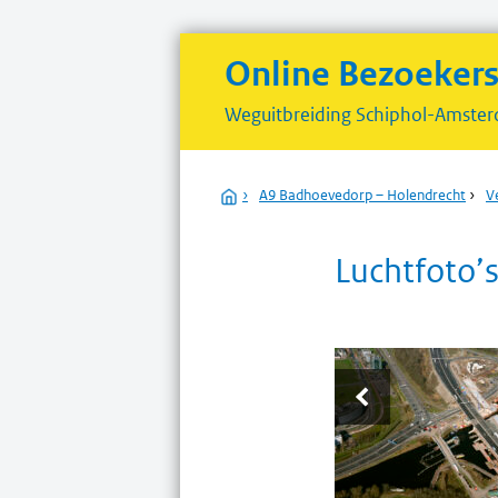
Online Bezoeker
Weguitbreiding
Schiphol-Amster
Home
›
A9 Badhoevedorp – Holendrecht
›
V
Luchtfoto’