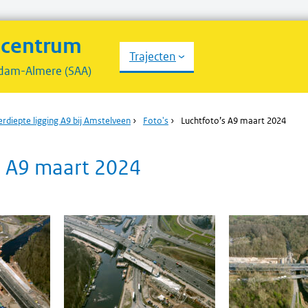
scentrum
Trajecten
dam-Almere (SAA)
erdiepte ligging A9 bij Amstelveen
›
Foto's
›
Luchtfoto’s A9 maart 2024
s A9 maart 2024