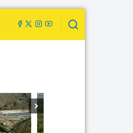
Zoekveld
openen