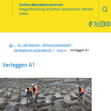
Zoekve
Online Bezoekerscentrum
opene
Weguitbreiding
Schiphol-Amsterdam-Almere
Menu
(SAA)
open
en
sluiten
Home
›
A1 / A6 Diemen – Almere Havendreef
›
Verleggen en verbreden A1
›
Foto's
›
Verleggen A1
Verleggen A1