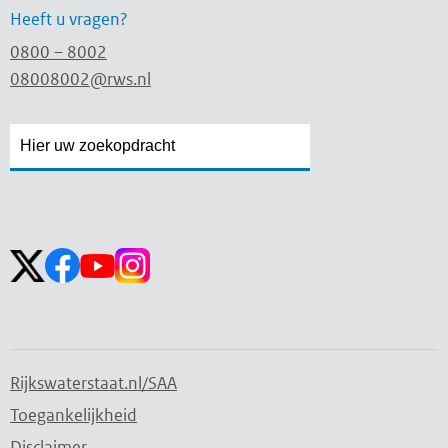
Heeft u vragen?
0800 – 8002
08008002@rws.nl
Zoekveld
Zoekveld
openen
sluiten
Volg ons op:
Rijkswaterstaat.nl/SAA
Toegankelijkheid
Disclaimer