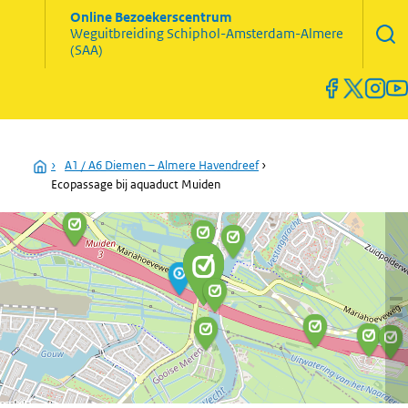
Zoekve
Online Bezoekerscentrum
opene
Weguitbreiding
Schiphol-Amsterdam-Almere
Menu
(SAA)
open
en
sluiten
Home
›
A1 / A6 Diemen – Almere Havendreef
›
Ecopassage bij aquaduct Muiden