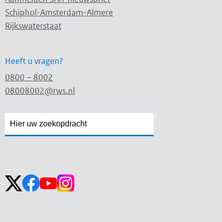
Schiphol-Amsterdam-Almere
Rijkswaterstaat
Heeft u vragen?
0800 – 8002
08008002@rws.nl
Zoekveld
Zoekveld
openen
sluiten
Volg ons op: