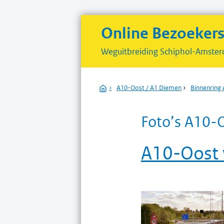
Online Bezoeker
Weguitbreiding
Schiphol-Amster
Home
›
A10-Oost / A1 Diemen
›
Binnenring
Foto’s A10-
A10-Oost 