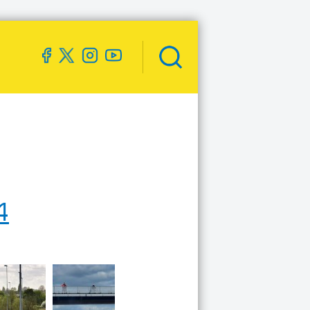
Zoekveld
openen
4