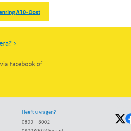
enring A10-Oost
era? ›
 via Facebook of
Volg on
Heeft u vragen?
0800 – 8002
08008002@rws.nl