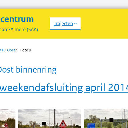
scentrum
Trajecten
dam-Almere (SAA)
 A10-Oost
›
Foto's
Oost binnenring
weekendafsluiting april 201