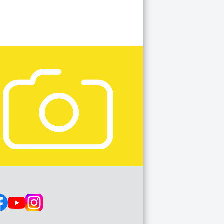
s op: