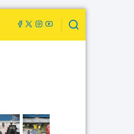
Zoekveld
openen