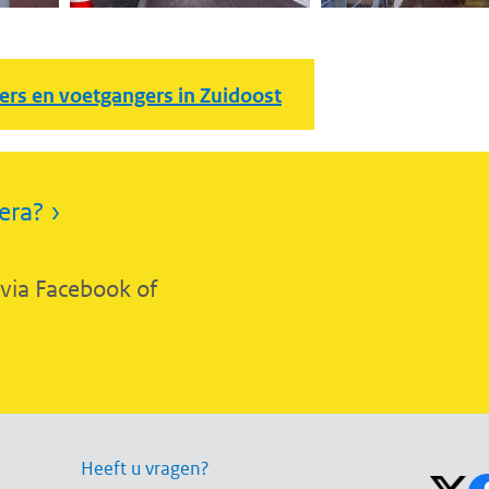
sers en voetgangers in Zuidoost
era? ›
 via Facebook of
Volg on
Heeft u vragen?