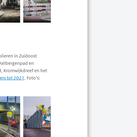
lieren in Zuidoost
j Kelbergenpad en
d, Kromwijkdreef en het
gers tot 2021
. Foto’s: