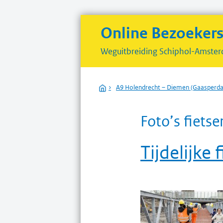
Online Bezoeker
Weguitbreiding
Schiphol-Amster
Home
›
A9 Holendrecht – Diemen (Gaasper
Foto’s fiets
Tijdelijke