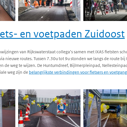
iets- en voetpaden Zuidoost
wijzingen van Rijkswaterstaat collega’s samen met IXAS fietsten scho
 nieuwe routes. Tussen 7.30u tot 9u stonden we langs de route bi
n de weg te wijzen. De Huntumdreef, Bijlmerpleinpad, Nellesteinpa
iale weg zijn de
belangrijkste verbindingen voor fietsers en voetgan