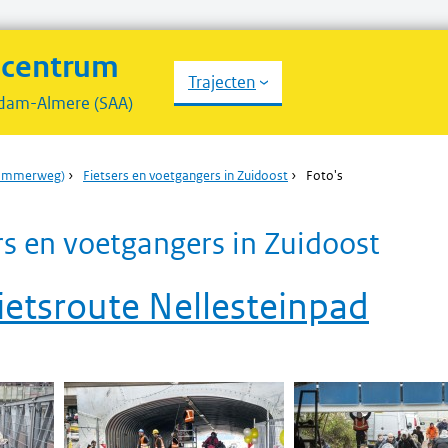
scentrum
Trajecten
dam-Almere (SAA)
dammerweg)
›
Fietsers en voetgangers in Zuidoost
›
Foto's
ers en voetgangers in Zuidoost
 fietsroute Nellesteinpad