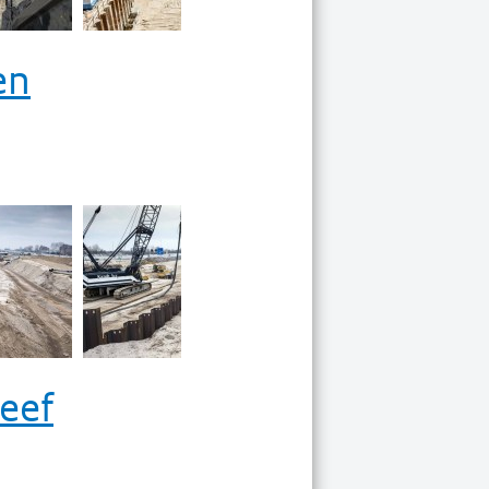
en
eef