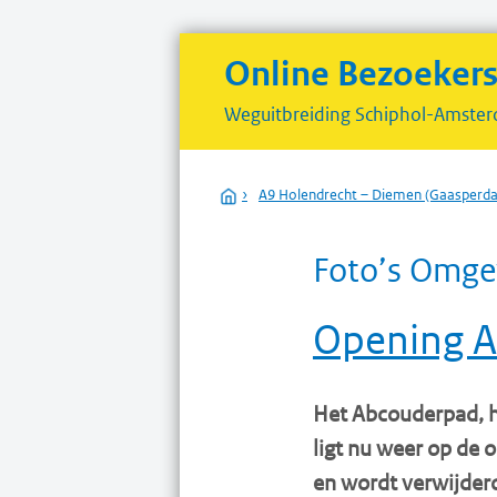
Online Bezoeker
Weguitbreiding
Schiphol-Amster
Home
›
A9 Holendrecht – Diemen (Gaasper
Foto’s Omge
Opening 
Het Abcouderpad, he
ligt nu weer op de o
en wordt verwijder