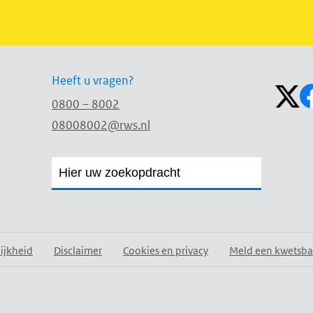
Volg on
Heeft u vragen?
0800 – 8002
08008002@rws.nl
Zoekveld
Zoekveld
openen
sluiten
ijkheid
Disclaimer
Cookies en privacy
Meld een kwetsba