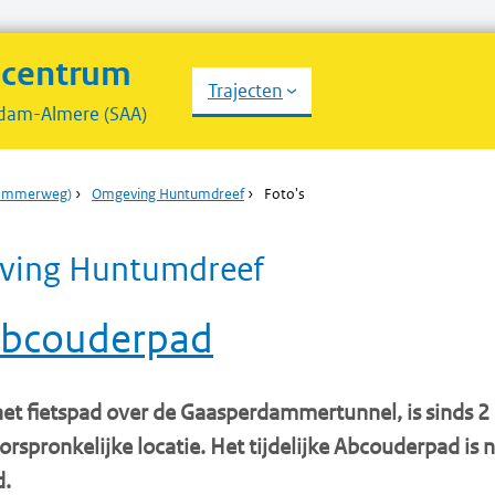
scentrum
Trajecten
dam-Almere (SAA)
dammerweg)
›
Omgeving Huntumdreef
›
Foto's
ving Huntumdreef
Abcouderpad
t fietspad over de Gaasperdammertunnel, is sinds 2 
orspronkelijke locatie. Het tijdelijke Abcouderpad is 
d.