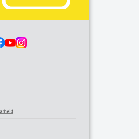
s op:
arheid