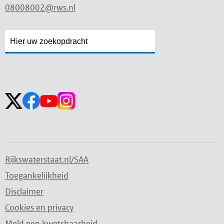
08008002@rws.nl
Zoekveld
Zoekveld
openen
sluiten
Volg ons op:
Rijkswaterstaat.nl/SAA
Toegankelijkheid
Disclaimer
Cookies en privacy
Meld een kwetsbaarheid