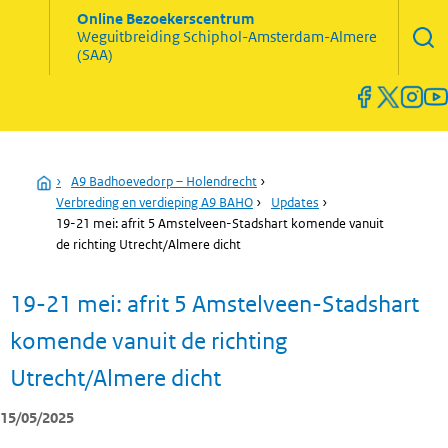
Zoekve
Online Bezoekerscentrum
opene
Weguitbreiding
Schiphol-Amsterdam-Almere
Menu
(SAA)
open
en
sluiten
Home
›
A9 Badhoevedorp – Holendrecht
›
Verbreding en verdieping A9 BAHO
›
Updates
›
19-21 mei: afrit 5 Amstelveen-Stadshart komende vanuit
de richting Utrecht/Almere dicht
19-21 mei: afrit 5 Amstelveen-Stadshart
komende vanuit de richting
Utrecht/Almere dicht
15/05/2025