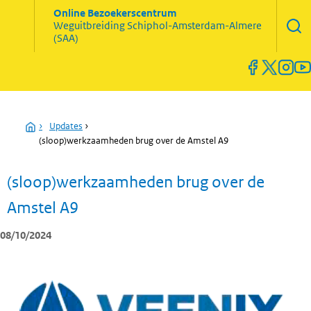
Zoekve
Online Bezoekerscentrum
opene
Weguitbreiding
Schiphol-Amsterdam-Almere
Menu
(SAA)
open
en
sluiten
Home
›
Updates
›
(sloop)werkzaamheden brug over de Amstel A9
(sloop)werkzaamheden brug over de
Amstel A9
08/10/2024