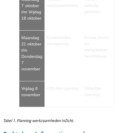
werkzaamheden
volledig
7 oktober
gesloten
t/m Vrijdag
18 oktober
Gedeeltelijke
Entree boven
Maandag
heropening
en
21 oktober
werkplekken
t/m
beschikbaar
Donderdag
7
november
Officiële opening
Volledige
Vrijdag 8
opening
november
Tabel 1. Planning werkzaamheden InZicht.