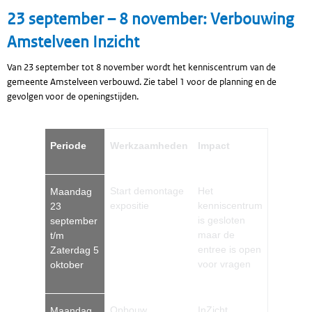
23 september – 8 november: Verbouwing
Amstelveen Inzicht
Van 23 september tot 8 november wordt het kenniscentrum van de
gemeente Amstelveen verbouwd. Zie tabel 1 voor de planning en de
gevolgen voor de openingstijden.
Periode
Werkzaamheden
Impact
Start demontage
Het
Maandag
expositie
kenniscentrum
23
is gesloten
september
maar de
t/m
entree is open
Zaterdag 5
voor vragen
oktober
Opbouw
InZicht
Maandag