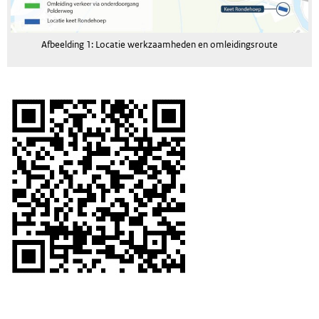
Afbeelding 1: Locatie werkzaamheden en omleidingsroute