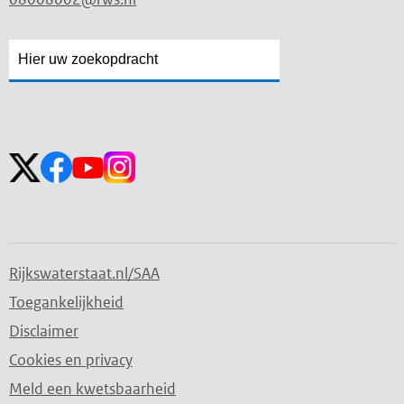
Zoekveld
Zoekveld
openen
sluiten
Volg ons op:
Rijkswaterstaat.nl/SAA
Toegankelijkheid
Disclaimer
Cookies en privacy
Meld een kwetsbaarheid