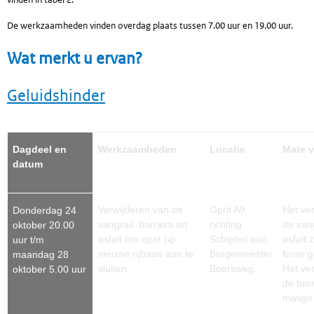
De werkzaamheden vinden overdag plaats tussen 7.00 uur en 19.00 uur.
Wat merkt u ervan?
Geluidshinder
Dagdeel en
Werkzaamheden
Locatie
Mate v
datum
Verwijderen van de
Oprit A9
Het ve
Donderdag 24
vangrail, barriers en
richting
de vang
oktober 20.00
asfalt om oprit op
Schiphol aan
asfalt 
uur t/m
nieuwe rijbaan aan te
Burgemeester
forse g
maandag 28
sluiten
Boersweg.
Het ve
oktober 5.00 uur
de barr
matige