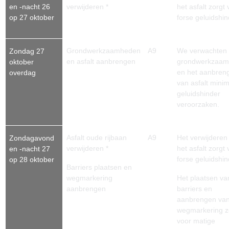
en -nacht 26
verwijderen *
het asfalt zorgt 
op 27 oktober
forse geluidshin
Grondwerkzaamheden
A9
We verwachten 
Zondag 27
en asfalt aanbrengen
grondwerkzaa
oktober
en het aanbren
overdag
van asfalt mini
geluidshinder
veroorzaken.
Asfalt oude rijbaan
A9
Het verwijderen
Zondagavond
verwijderen *
het asfalt zorgt 
en -nacht 27
forse geluidshin
op 28 oktober
Barriers plaatsen en
wegmarkering
Het plaatsen va
aanbrengen
barriers en
aanbrengen va
wegmarkering z
voor matige