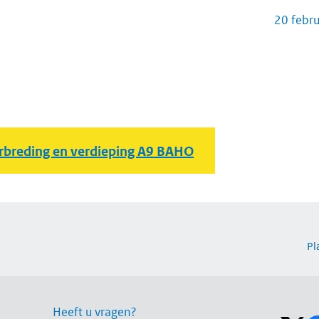
20 febr
rbreding en verdieping A9 BAHO
Pl
Volg on
Heeft u vragen?