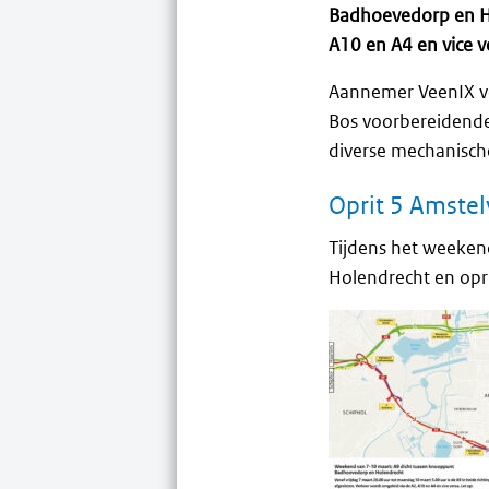
Badhoevedorp en Ho
A10 en A4 en vice v
Aannemer VeenIX vo
Bos voorbereidende
diverse mechanisch
Oprit 5 Amste
Tijdens het weekend
Holendrecht en opri