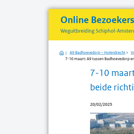
Online Bezoeker
Weguitbreiding
Schiphol-Amster
Home
›
A9 Badhoevedorp – Holendrecht
›
V
7-10 maart: A9 tussen Badhoevedorp en 
7-10 maart
beide richt
20/02/2025