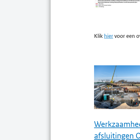
Klik
hier
voor een ov
Werkzaamhed
afsluitingen