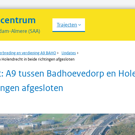
scentrum
Trajecten
dam-Almere (SAA)
erbreding en verdieping A9 BAHO
›
Updates
›
Holendrecht in beide richtingen afgesloten
: A9 tussen Badhoevedorp en Hole
ingen afgesloten