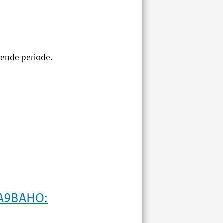
mende periode.
 A9BAHO: