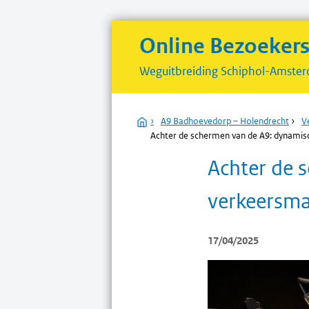
Online Bezoeker
Weguitbreiding
Schiphol-Amster
Home
›
A9 Badhoevedorp – Holendrecht
›
V
Achter de schermen van de A9: dynamis
Achter de 
verkeersma
17/04/2025