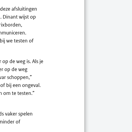
deze afsluitingen
. Dinant wijst op
rixborden,
ommuniceren.
bij we testen of
op de weg is. Als je
eer op de weg
war schoppen,”
of bij een ongeval.
n om te testen.”
ds vaker spelen
minder of