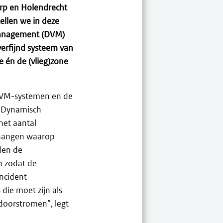
rp en Holendrecht
ellen we in deze
management (DVM)
verfijnd systeem van
ie én de (vlieg)zone
 DVM-systemen en de
r Dynamisch
et aantal
 hangen waarop
den de
n zodat de
incident
die moet zijn als
 doorstromen”, legt