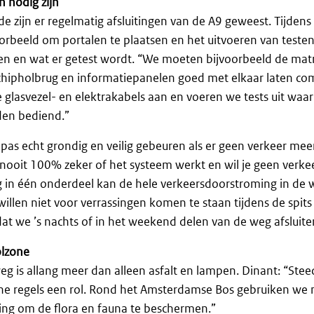
 nodig zijn
e zijn er regelmatig afsluitingen van de A9 geweest. Tijdens 
voorbeeld om portalen te plaatsen en het uitvoeren van testen
ten en wat er getest wordt. “We moeten bijvoorbeeld de mat
chipholbrug en informatiepanelen goed met elkaar laten c
glasvezel- en elektrakabels aan en voeren we tests uit waar
den bediend.”
pas echt grondig en veilig gebeuren als er geen verkeer meer 
 nooit 100% zeker of het systeem werkt en wil je geen verk
g in één onderdeel kan de hele verkeersdoorstroming in de 
illen niet voor verrassingen komen te staan tijdens de spits 
 dat we ’s nachts of in het weekend delen van de weg afsluite
olzone
 is allang meer dan alleen asfalt en lampen. Dinant: “Stee
che regels een rol. Rond het Amsterdamse Bos gebruiken we 
ing om de flora en fauna te beschermen.”