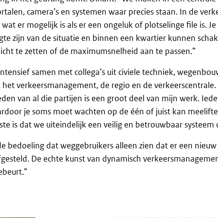
portalen, camera’s en systemen waar precies staan. In de verk
at er mogelijk is als er een ongeluk of plotselinge file is. Je 
te zijn van de situatie en binnen een kwartier kunnen schak
dicht te zetten of de maximumsnelheid aan te passen.”
intensief samen met collega’s uit civiele techniek, wegenbo
t het verkeersmanagement, de regio en de verkeerscentrale.
n van al die partijen is een groot deel van mijn werk. Iede
ardoor je soms moet wachten op de één of juist kan meelift
ste is dat we uiteindelijk een veilig en betrouwbaar systeem
 de bedoeling dat weggebruikers alleen zien dat er een nieuw 
 afgesteld. De echte kunst van dynamisch verkeersmanagemen
ebeurt.”