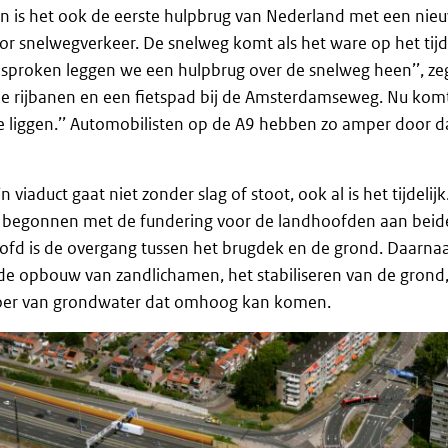
 is het ook de eerste hulpbrug van Nederland met een nieuw
oor snelwegverkeer. De snelweg komt als het ware op het tijde
esproken leggen we een hulpbrug over de snelweg heen’’, zegt
ee rijbanen en een fietspad bij de Amsterdamseweg. Nu kom
 te liggen.’’ Automobilisten op de A9 hebben zo amper door da
viaduct gaat niet zonder slag of stoot, ook al is het tijdelijk.
begonnen met de fundering voor de landhoofden aan beid
ofd is de overgang tussen het brugdek en de grond. Daarnaa
de opbouw van zandlichamen, het stabiliseren van de grond,
fvoer van grondwater dat omhoog kan komen.