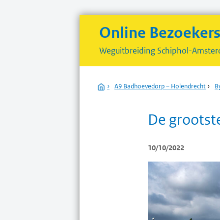
Online Bezoeker
Weguitbreiding
Schiphol-Amster
Home
›
A9 Badhoevedorp – Holendrecht
›
By
De grootste
10/10/2022