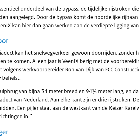
ssentieel onderdeel van de bypass, de tijdelijke rijstroken die
den aangelegd. Door de bypass komt de noordelijke rijbaan vr
nIX kan hier dan gaan werken aan de verdiepte ligging van
oor
 viaduct kan het snelwegverkeer gewoon doorrijden, zonder h
en te komen. Al een jaar is VeenIX bezig met de voorberei
at volgens werkvoorbereider Ron van Dijk van FCC Construcc
 behelst.
ulpbrug van bijna 34 meter breed en 94½ meter lang, en daa
viaduct van Nederland. Aan elke kant zijn er drie rijstroken. D
 midden. Een pijler staat aan de westkant van de Keizer Karel
richtingen in.’’
ger