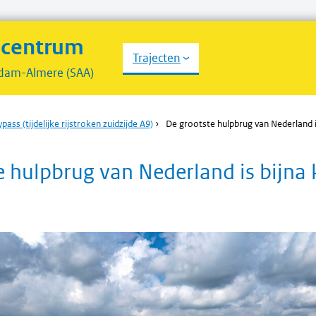
scentrum
Trajecten
dam-Almere (SAA)
pass (tijdelijke rijstroken zuidzijde A9)
›
De grootste hulpbrug van Nederland is
 hulpbrug van Nederland is bijna 