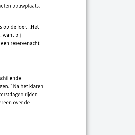
meten bouwplaats,
s op de loer. ,,Het
, want bij
 een reservenacht
schillende
gen.’’ Na het klaren
kerstdagen rijden
dereen over de