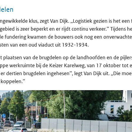
delen
 ingewikkelde klus, zegt Van Dijk. ,,Logistiek gezien is het een
bied is zeer beperkt en er rijdt continu verkeer.’’ Tijdens h
 de fundering kwamen de bouwers ook nog een onverwachte 
esten van een oud viaduct uit 1932-1934.
het plaatsen van de brugdelen op de landhoofden en de pijle
ppe werkruimte bij de Keizer Karelweg, van 17 oktober tot
r dertien brugdelen ingehesen’’, legt Van Dijk uit. ,,Die moe
 koppelen.’’