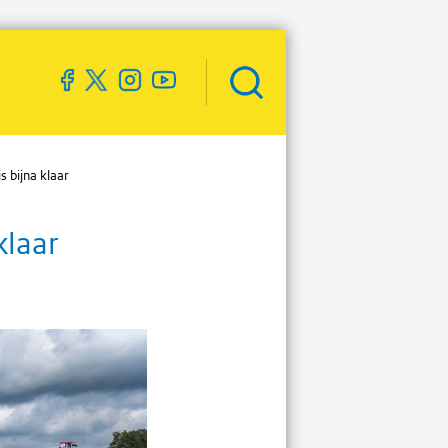
Zoekveld
openen
 bijna klaar
klaar