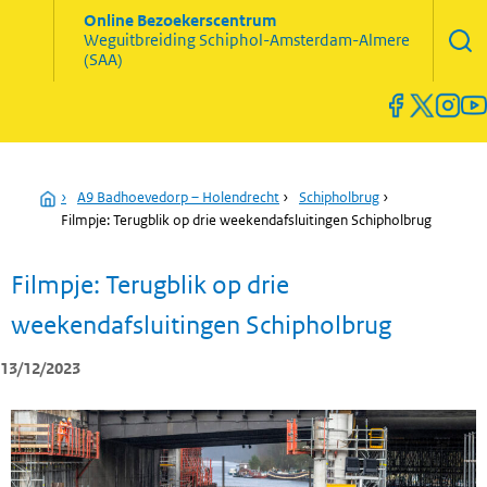
Zoekve
Online Bezoekerscentrum
opene
Weguitbreiding
Schiphol-Amsterdam-Almere
Menu
(SAA)
open
en
sluiten
Home
›
A9 Badhoevedorp – Holendrecht
›
Schipholbrug
›
Filmpje: Terugblik op drie weekendafsluitingen Schipholbrug
Filmpje: Terugblik op drie
weekendafsluitingen Schipholbrug
13/12/2023