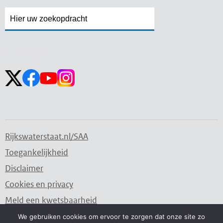
Zoekveld
Zoekveld
openen
sluiten
Volg ons op:
Rijkswaterstaat.nl/SAA
Toegankelijkheid
Disclaimer
Cookies en privacy
Meld een kwetsbaarheid
We gebruiken cookies om ervoor te zorgen dat onze site zo