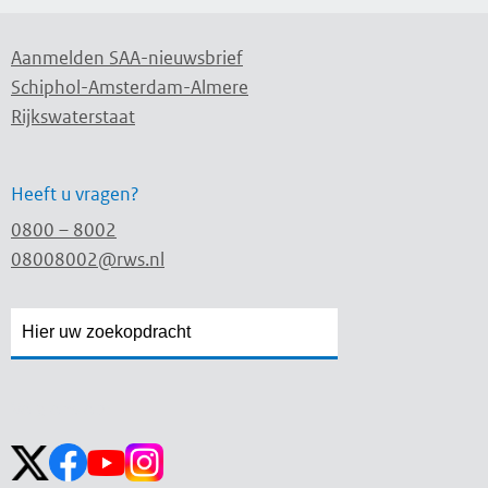
Aanmelden SAA-nieuwsbrief
Schiphol-Amsterdam-Almere
Rijkswaterstaat
Heeft u vragen?
0800 – 8002
08008002@rws.nl
Zoekveld
Zoekveld
openen
sluiten
Volg ons op: