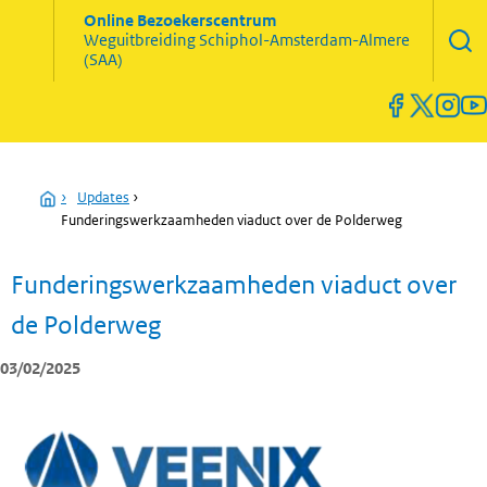
Zoekve
Online Bezoekerscentrum
opene
Weguitbreiding
Schiphol-Amsterdam-Almere
Menu
(SAA)
open
en
sluiten
Home
›
Updates
›
Funderingswerkzaamheden viaduct over de Polderweg
Funderingswerkzaamheden viaduct over
de Polderweg
03/02/2025