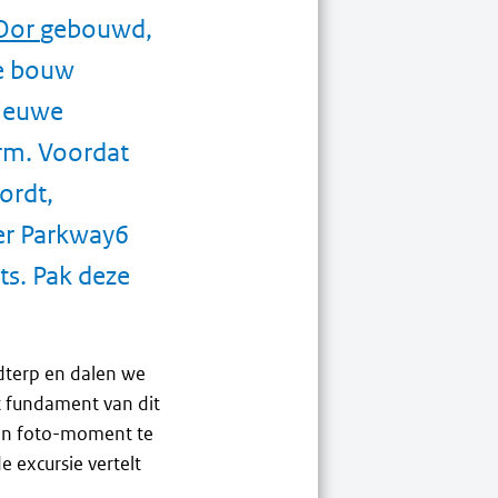
 Oor
gebouwd,
De bouw
nieuwe
orm. Voordat
ordt,
er Parkway6
s. Pak deze
dterp en dalen we
 fundament van dit
gen foto-moment te
 excursie vertelt