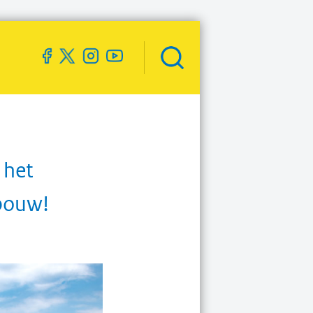
Zoekveld
openen
 het
nbouw!