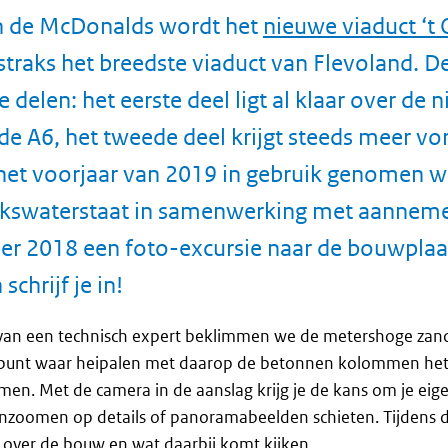
n de McDonalds wordt het
nieuwe viaduct ‘t
straks het breedste viaduct van Flevoland. 
 delen: het eerste deel ligt al klaar over de 
 de A6, het tweede deel krijgt steeds meer v
 het voorjaar van 2019 in gebruik genomen w
ijkswaterstaat in samenwerking met aannem
r 2018 een foto-excursie naar de bouwplaat
schrijf je in!
van een technisch expert beklimmen we de metershoge zan
e punt waar heipalen met daarop de betonnen kolommen het
men. Met de camera in de aanslag krijg je de kans om je ei
 inzoomen op details of panoramabeelden schieten. Tijdens de
 over de bouw en wat daarbij komt kijken.