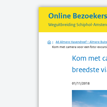
Online Bezoeker
Weguitbreiding
Schiphol-Amster
Home
›
A6 Almere Havendreef – Almere Buit
Kom met camera voor een foto-excursie 
Kom met ca
breedste v
01/11/2018