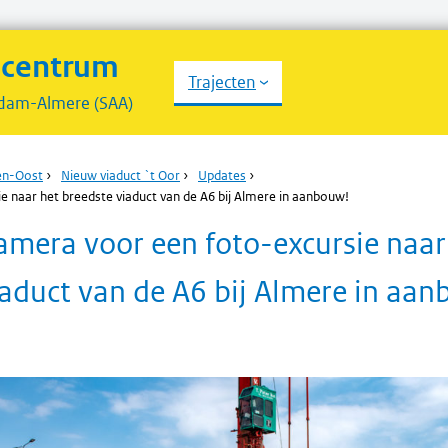
scentrum
Trajecten
dam-Almere (SAA)
en-Oost
›
Nieuw viaduct `t Oor
›
Updates
›
naar het breedste viaduct van de A6 bij Almere in aanbouw!
mera voor een foto-excursie naar
iaduct van de A6 bij Almere in aa