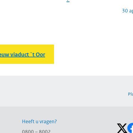
30 a
euw viaduct `t Oor
Pl
Volg on
Heeft u vragen?
0800 – 8002