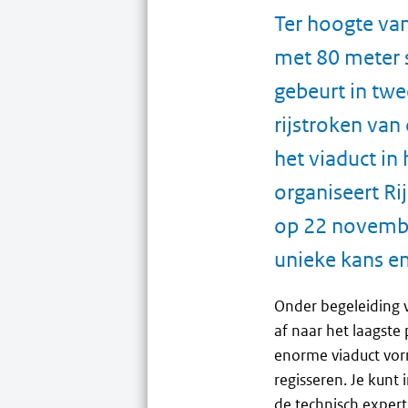
Ter hoogte va
met 80 meter 
gebeurt in twee
rijstroken van
het viaduct in
organiseert R
op 22 novembe
unieke kans en 
Onder begeleiding 
af naar het laagst
enorme viaduct vor
regisseren. Je kunt
de technisch expert