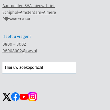
Aanmelden SAA-nieuwsbrief
Schiphol-Amsterdam-Almere
Rijkswaterstaat
Heeft u vragen?
0800 – 8002
08008002@rws.nl
Zoekveld
Zoekveld
openen
sluiten
Volg ons op: