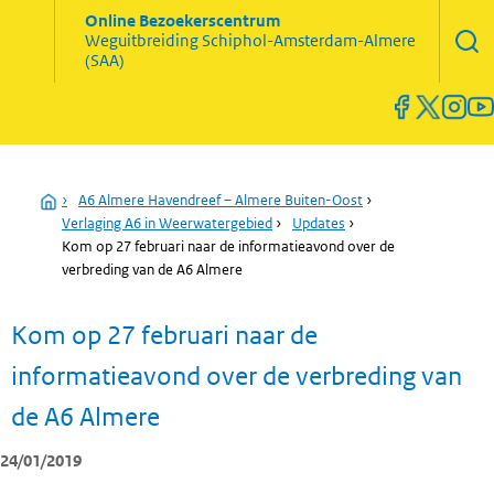
Zoekve
Online Bezoekerscentrum
opene
Weguitbreiding
Schiphol-Amsterdam-Almere
Menu
(SAA)
open
en
sluiten
Home
›
A6 Almere Havendreef – Almere Buiten-Oost
›
Verlaging A6 in Weerwatergebied
›
Updates
›
Kom op 27 februari naar de informatieavond over de
verbreding van de A6 Almere
Kom op 27 februari naar de
informatieavond over de verbreding van
de A6 Almere
24/01/2019