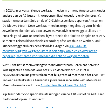
In 2026 zijn er verschillende werkzaamheden in en rond Amsterdam, onder
andere aan de A9 (tussen knooppunten Badhoevedorp en Holendrecht),
station Amsterdam Zuid en de A10-Zuid (tussen knooppunten Amstel en
De Nieuwe Meer). Deze werkzaamheden zorgen regelmatig voor hinder,
zowel in weekenden als doordeweeks. We adviseren weggebruikers om
hun reis goed voor te bereiden, bijvoorbeeld door buiten de spits te reizen,
samen te reizen (bijvoorbeeld carpoolen) of vaker thuis te werken.
Ook
kunnen weggebruikers een reisadvies vragen via
Ask&GO. De
medewerking van weggebruikers is belangrijk om files en overlast te
beperken, met name voor mensen die echt de weg op moeten.
Wist u dat het samenwerkingsverband Amsterdam Bereikbaar diverse
kortingsacties aanbiedt voor het OV en deelvervoer? Zo kunt u
bijvoorbeeld
24 uur gratis reizen met bus, tram of metro van het GVB
. Dat
kan een aantrekkelijk alternatief zijn wanneer u de auto wilt laten staan.
Meer informatie vindt u via
Amsterdam Bereikbaar (A9-A10)
.
Kijk hieronder voor specifieke afsluitingen van de A10 Zuid of de A9 tussen
Badhoevedorp en Holendrecht