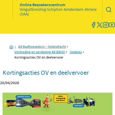
Zoekve
Online Bezoekerscentrum
opene
Weguitbreiding
Schiphol-Amsterdam-Almere
Menu
(SAA)
open
en
sluiten
Home
›
A9 Badhoevedorp – Holendrecht
›
Verbreding en verdieping A9 BAHO
›
Updates
›
Kortingsacties OV en deelvervoer
Kortingsacties OV en deelvervoer
20/04/2026