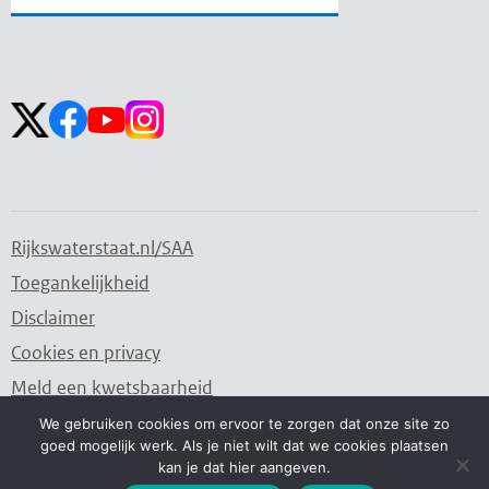
Zoekveld
Zoekveld
openen
sluiten
Volg ons op:
Rijkswaterstaat.nl/SAA
Toegankelijkheid
Disclaimer
Cookies en privacy
Meld een kwetsbaarheid
We gebruiken cookies om ervoor te zorgen dat onze site zo
goed mogelijk werk. Als je niet wilt dat we cookies plaatsen
Water. Wegen. Werken. Rijkswaterstaat.
kan je dat hier aangeven.