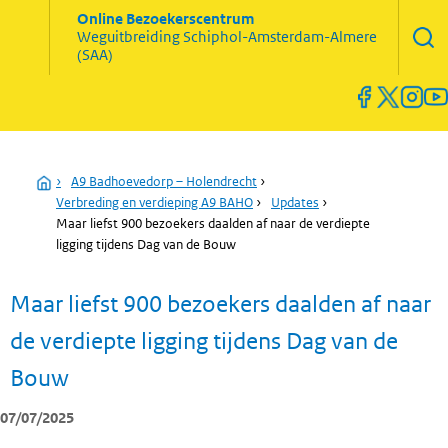
Zoekve
Online Bezoekerscentrum
opene
Weguitbreiding
Schiphol-Amsterdam-Almere
Menu
(SAA)
open
en
sluiten
Home
›
A9 Badhoevedorp – Holendrecht
›
Verbreding en verdieping A9 BAHO
›
Updates
›
Maar liefst 900 bezoekers daalden af naar de verdiepte
ligging tijdens Dag van de Bouw
Maar liefst 900 bezoekers daalden af naar
de verdiepte ligging tijdens Dag van de
Bouw
07/07/2025