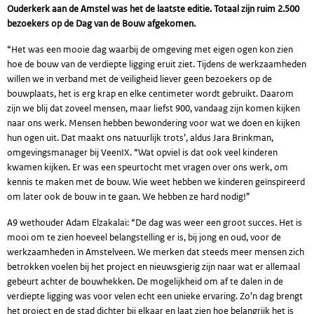
Ouderkerk aan de Amstel was het de laatste editie. Totaal zijn ruim 2.500
bezoekers op de Dag van de Bouw afgekomen.
“Het was een mooie dag waarbij de omgeving met eigen ogen kon zien
hoe de bouw van de verdiepte ligging eruit ziet. Tijdens de werkzaamheden
willen we in verband met de veiligheid liever geen bezoekers op de
bouwplaats, het is erg krap en elke centimeter wordt gebruikt. Daarom
zijn we blij dat zoveel mensen, maar liefst 900, vandaag zijn komen kijken
naar ons werk. Mensen hebben bewondering voor wat we doen en kijken
hun ogen uit. Dat maakt ons natuurlijk trots’, aldus Jara Brinkman,
omgevingsmanager bij VeenIX. “Wat opviel is dat ook veel kinderen
kwamen kijken. Er was een speurtocht met vragen over ons werk, om
kennis te maken met de bouw. Wie weet hebben we kinderen geïnspireerd
om later ook de bouw in te gaan. We hebben ze hard nodig!”
A9 wethouder Adam Elzakalai: “De dag was weer een groot succes. Het is
mooi om te zien hoeveel belangstelling er is, bij jong en oud, voor de
werkzaamheden in Amstelveen. We merken dat steeds meer mensen zich
betrokken voelen bij het project en nieuwsgierig zijn naar wat er allemaal
gebeurt achter de bouwhekken. De mogelijkheid om af te dalen in de
verdiepte ligging was voor velen echt een unieke ervaring. Zo’n dag brengt
het project en de stad dichter bij elkaar en laat zien hoe belangrijk het is