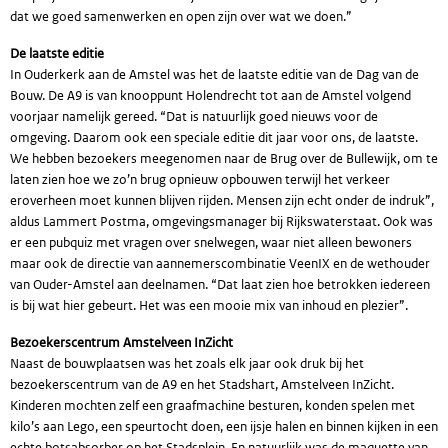
dat we goed samenwerken en open zijn over wat we doen.”
De laatste editie
In Ouderkerk aan de Amstel was het de laatste editie van de Dag van de
Bouw. De A9 is van knooppunt Holendrecht tot aan de Amstel volgend
voorjaar namelijk gereed. “Dat is natuurlijk goed nieuws voor de
omgeving. Daarom ook een speciale editie dit jaar voor ons, de laatste.
We hebben bezoekers meegenomen naar de Brug over de Bullewijk, om te
laten zien hoe we zo’n brug opnieuw opbouwen terwijl het verkeer
eroverheen moet kunnen blijven rijden. Mensen zijn echt onder de indruk”,
aldus Lammert Postma, omgevingsmanager bij Rijkswaterstaat. Ook was
er een pubquiz met vragen over snelwegen, waar niet alleen bewoners
maar ook de directie van aannemerscombinatie VeenIX en de wethouder
van Ouder-Amstel aan deelnamen. “Dat laat zien hoe betrokken iedereen
is bij wat hier gebeurt. Het was een mooie mix van inhoud en plezier”.
Bezoekerscentrum Amstelveen InZicht
Naast de bouwplaatsen was het zoals elk jaar ook druk bij het
bezoekerscentrum van de A9 en het Stadshart, Amstelveen InZicht.
Kinderen mochten zelf een graafmachine besturen, konden spelen met
kilo’s aan Lego, een speurtocht doen, een ijsje halen en binnen kijken in een
echte botsabsorber op het Stadsplein. En natuurlijk was de maquette van