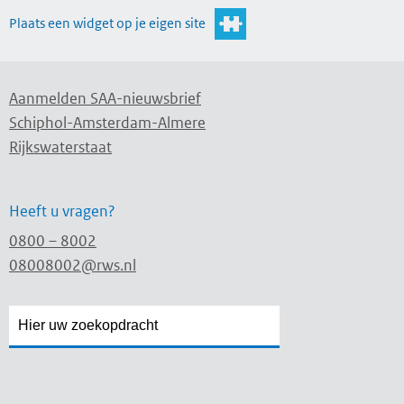
Plaats een widget op je eigen site
Aanmelden SAA-nieuwsbrief
Schiphol-Amsterdam-Almere
Rijkswaterstaat
Heeft u vragen?
0800 – 8002
08008002@rws.nl
Zoekveld
Zoekveld
openen
sluiten
Volg ons op: