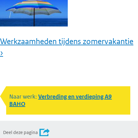
Werkzaamheden tijdens zomervakantie
›
Naar werk:
Verbreding en verdieping A9
BAHO
Deel deze pagina