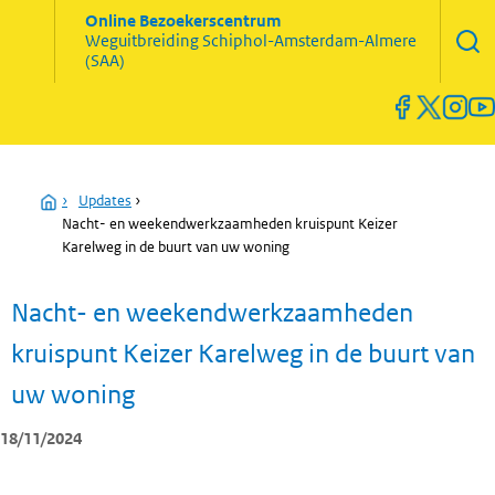
Zoekve
Online Bezoekerscentrum
opene
Weguitbreiding
Schiphol-Amsterdam-Almere
Menu
(SAA)
open
en
sluiten
Home
›
Updates
›
Nacht- en weekendwerkzaamheden kruispunt Keizer
Karelweg in de buurt van uw woning
Nacht- en weekendwerkzaamheden
kruispunt Keizer Karelweg in de buurt van
uw woning
18/11/2024