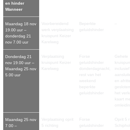
en hinder
Wanneer
Voorbereidend
Beperkte
–
Maandag 18 nov
werk verplaatsing
geluidshinder
19.00 uur –
kruispunt Keizer
donderdag 21
Karelweg
nov 7.00 uur
Verplaatsing
Forse
Gehele
Donderdag 21
kruispunt Keizer
geluidshinder
kruispun
nov 19.00 uur –
Karelweg
donderdagnacht,
inclusief
Maandag 25 nov
rest van het
aansluit
5.00 uur
weekend
en afritt
beperkte
gesloten
geluidshinder
het verk
kaart m
omleidi
Verplaatsing oprit
Forse
Oprit 5 r
Maandag 25 nov
5 richting
geluidshinder
Schipho
7.00 –