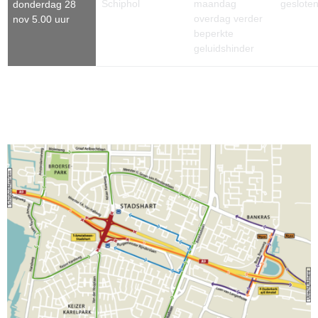
Schiphol
maandag
geslote
donderdag 28
overdag verder
nov 5.00 uur
beperkte
geluidshinder