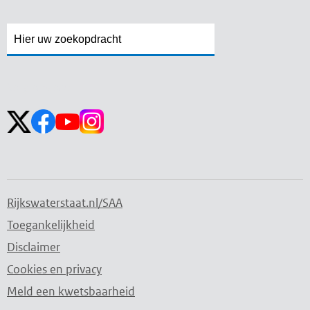
Zoekveld
Zoekveld
openen
sluiten
Volg ons op:
Rijkswaterstaat.nl/SAA
Toegankelijkheid
Disclaimer
Cookies en privacy
Meld een kwetsbaarheid