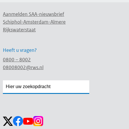
Aanmelden SAA-nieuwsbrief
Schiphol-Amsterdam-Almere
Rijkswaterstaat
Heeft u vragen?
0800 – 8002
08008002@rws.nl
Zoekveld
Zoekveld
openen
sluiten
Volg ons op: