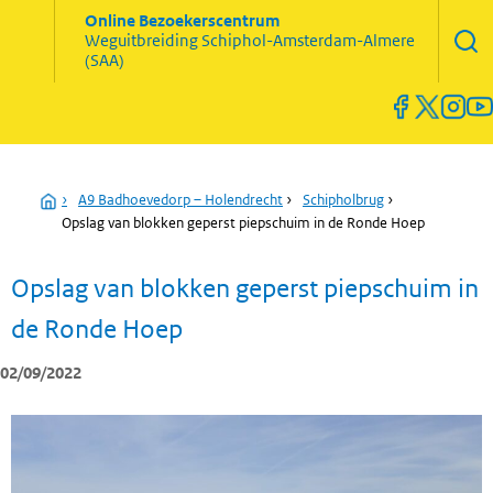
Zoekve
Online Bezoekerscentrum
opene
Weguitbreiding
Schiphol-Amsterdam-Almere
Menu
(SAA)
open
en
sluiten
Home
›
A9 Badhoevedorp – Holendrecht
›
Schipholbrug
›
Opslag van blokken geperst piepschuim in de Ronde Hoep
Opslag van blokken geperst piepschuim in
de Ronde Hoep
02/09/2022