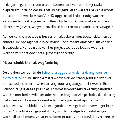
in de gaten gehouden om te voorkomen dat eventueel losgeraakt
piepschuim in de polder belandt. In het geval daar wel sprake van is wordt
dit door medewerkers van VeenIX opgeruimd. Indien nodig worden
aanvullende maatregelen getroffen. Om te voorkomen dat de blokken
tijdens hevige wind wegwaaien, zijn de blokken met spanbanden vastgezet.
Aan de kant van de weg is het terrein afgesloten met bouwhekken en een
camera. De opslaglocatie in de Ronde Hoep maakt onderdeel uit van het
Tracébesluit. Na realisatie van het project wordt de locatie weer als
weiland verkocht door het Rijksvastgoedbedrijf.
Piepschuimblokken als wegfundering
De blokken worden bij de
Schipholbrug gebruikt als fundering voor de
extra rijstroken
. In Ouder-Amstel wordt hiervoor zand gebruikt dat over
een periode van circa twee jaar laag voor laag aangebracht wordt. Bij de
Schipholbrug is deze tijd er niet. Er moet bijvoorbeeld rekening gehouden
worden met bedienvrije periodes van de brug (dat zijn periodes dat de brug
niet open kan door werkzaamheden) die afgestemd zijn met de
scheepvaart. EPS blokken zijn een goede en veelgebruikte vervanger in de
bouw. Als de blokken geplaatst zijn, worden ze afgedekt zodat er geen
water bij kan komen. Vervolgens komt er puin, zand en asfalt overheen te