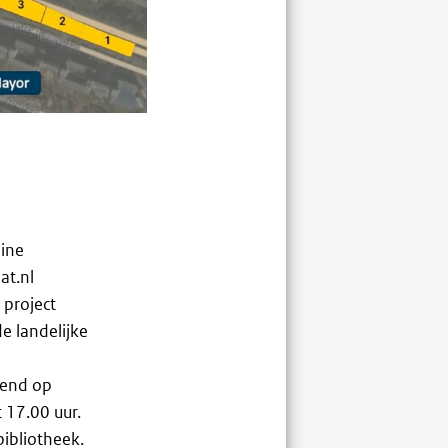
ine
at.nl
 project
e landelijke
pend op
 17.00 uur.
bibliotheek.