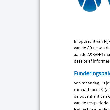
In opdracht van Ri
van de A9 tussen 
aan de A9BAHO make
deze brief informe
Funderingspale
Van maandag 20 jan
compartiment 9 (zie
de bovenkant van de
van de testperiode 
Het testen is nodig