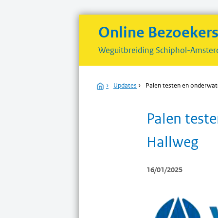
Online Bezoeker
Weguitbreiding
Schiphol-Amster
Home
›
Updates
›
Palen testen en onderwat
Palen test
Hallweg
16/01/2025