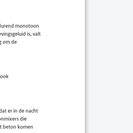
ortdurend monotoon
ngsgeluid is, valt
ig om de
 ook
at er in de nacht
onmixers die
et beton komen