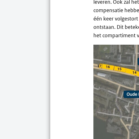
leveren. Ook zal he
compensatie hebben
één keer volgestort
ontstaan. Dit bete
het compartiment vo