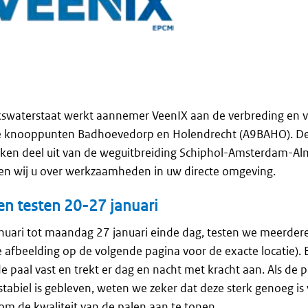
jkswaterstaat werkt aannemer VeenIX aan de verbreding en v
de knooppunten Badhoevedorp en Holendrecht (A9BAHO). 
n deel uit van de weguitbreiding Schiphol-Amsterdam-Alm
ren wij u over werkzaamheden in uw directe omgeving.
n testen 20-27 januari
uari tot maandag 27 januari einde dag, testen we meerdere
 afbeelding op de volgende pagina voor de exacte locatie).
 paal vast en trekt er dag en nacht met kracht aan. Als de p
stabiel is gebleven, weten we zeker dat deze sterk genoeg is 
 om de kwaliteit van de palen aan te tonen.