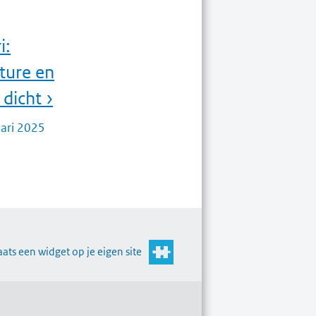
i:
ture en
dicht ›
uari 2025
aats een widget op je eigen site
s op: