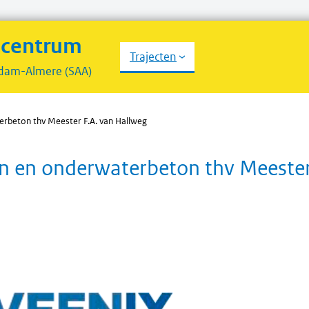
scentrum
Trajecten
dam-Almere (SAA)
erbeton thv Meester F.A. van Hallweg
en en onderwaterbeton thv Meester