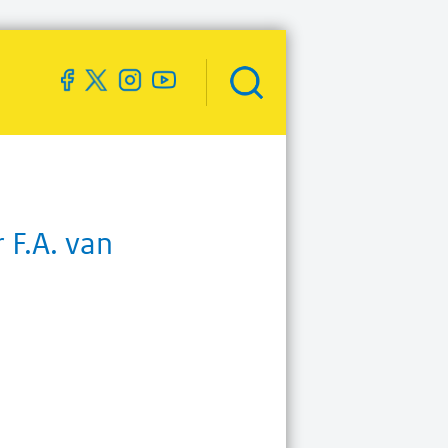
Zoekveld
openen
 F.A. van