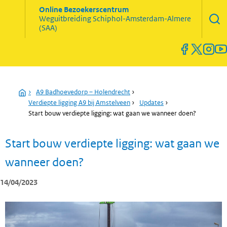
Zoekve
Online Bezoekerscentrum
opene
Weguitbreiding
Schiphol-Amsterdam-Almere
Menu
(SAA)
open
en
sluiten
Home
›
A9 Badhoevedorp – Holendrecht
›
Verdiepte ligging A9 bij Amstelveen
›
Updates
›
Start bouw verdiepte ligging: wat gaan we wanneer doen?
Start bouw verdiepte ligging: wat gaan we
wanneer doen?
14/04/2023