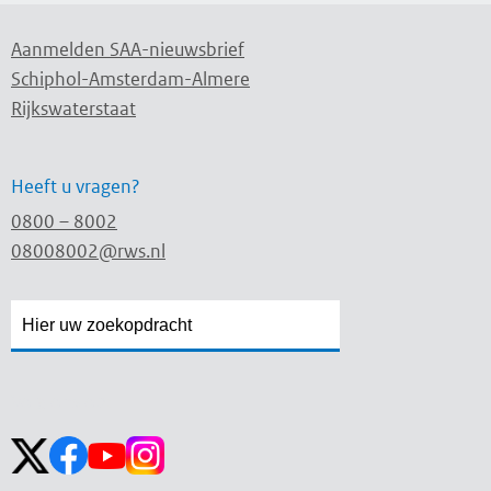
Aanmelden SAA-nieuwsbrief
Schiphol-Amsterdam-Almere
Rijkswaterstaat
Heeft u vragen?
0800 – 8002
08008002@rws.nl
Zoekveld
Zoekveld
openen
sluiten
Volg ons op: