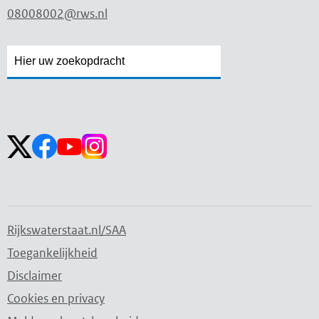
08008002@rws.nl
Zoekveld
Zoekveld
openen
sluiten
Volg ons op:
Rijkswaterstaat.nl/SAA
Toegankelijkheid
Disclaimer
Cookies en privacy