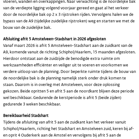
vloeren, wanden en overkappingen. Naar verwachting is de noordelijke bak
van de verdiepte ligging volgend voorjaar gereed en gaat al het verkeer
door de noordelijke bak op 2 x 3 rijstroken rijden. Vervolgens halen we de
bypass van de A9 (tijdelijke zuidelijke rijstroken) weg en starten we met de
bouw van de zuidelijke bak.
Afsluiting afrit 5 Amstelveen-Stadshart in 2026 afgesloten
Vanaf maart 2026 is afrit 5 Amstelveen-Stadshart aan de zuidkant van de
A9, komende vanuit de richting Schiphol/Haarlem, 15 maanden afgesloten.
Hierdoor ontstaat aan de zuidzijde de benodigde extra ruimte om
werkzaamheden efficiënter en veiliger uit te voeren en voorkomen we
verdere uitloop van de planning. Door beperkte ruimte tijdens de bouw van
de noordelijke bak is de planning namelijk sterk onder druk komen te
staan. Daarom is in overleg met Amstelveen, voor deze oplossing
gekozen. Beide opritten 5 en afrit 5 aan de noordkant blijven deze periode
wel beschikbaar. Gedurende de kerstperiode is afrit 5 (beide zijden)
gedurende 3 weken beschikbaar.
Bereikbaarheid Stadshart
Tijdens de afsluiting van afrit 5 aan de zuidkant kan het verkeer vanuit
Schiphol/Haarlem, richting het Stadshart en Amstelveen zuid, keren bij af-
en oprit 4 Ouderkerk aan de Amstel en vervolgens bij afrit 5 aan de