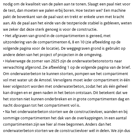
nodig om de kwaliteit van de palen aan te tonen. Slaagt een paal niet voor
de test, dan moeten we palen erbij boren. Hoe testen we? Een machine
pakt de bovenkant van de paal vast en trekt er enkele uren met kracht
aan. Als de paal aan het einde van de testperiode stabiel is gebleven, weten
we zeker dat deze sterk genoeg is voor de constructie.
• Het afgraven van grond in de compartimenten is gereed, met
uitzondering van de compartimenten 6, 8 en 10 (zie afbeelding op de
volgende pagina voor de locatie). De weggegraven grond is gebruikt op
andere delen van het project of projecten in de omgeving.
• Halverwege de zomer van 2025 zijn de onderwaterbetonstorts naar
verwachting afgerond. Zie afbeelding 1 op de volgende pagina van de brief.
Om onderwaterbeton te kunnen storten, pompen we het compartiment
vol met water uit de Amstel. Vervolgens moet ieder compartiment in één
keer volgestort worden met onderwaterbeton, zodat het als één geheel
kan drogen en er geen naden in het beton ontstaan. Dit betekent dat we
het storten niet kunnen onderbreken en in grote compartimenten dag en
nacht doorgaan tot het compartiment vol is.
• Na het onderwaterbeton storten we de constructievloer, wanden en bij
sommige compartimenten het dak van de overkappingen. In een aantal
compartimenten zijn we hier al mee begonnen. Anders dan het
onderwaterbeton storten we de constructievloer wél in delen. We zijn dus