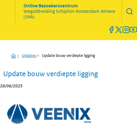
Zoekve
Online Bezoekerscentrum
opene
Weguitbreiding
Schiphol-Amsterdam-Almere
Menu
(SAA)
open
en
sluiten
Home
›
Updates
›
Update bouw verdiepte ligging
Update bouw verdiepte ligging
26/06/2025