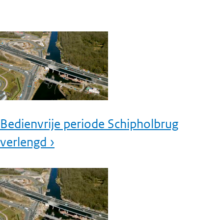
Bedienvrije periode Schipholbrug
verlengd ›