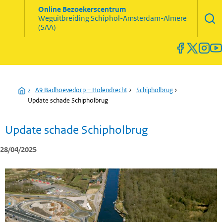
Zoekve
Online Bezoekerscentrum
opene
Weguitbreiding
Schiphol-Amsterdam-Almere
Menu
(SAA)
open
en
sluiten
Home
›
A9 Badhoevedorp – Holendrecht
›
Schipholbrug
›
Update schade Schipholbrug
Update schade Schipholbrug
28/04/2025