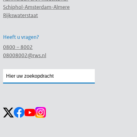
Schiphol-Amsterdam-Almere
Rijkswaterstaat
Heeft u vragen?
0800 – 8002
08008002@rws.nl
Zoekveld
Zoekveld
openen
sluiten
Volg ons op: