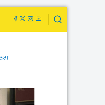
Zoekveld
openen
aar