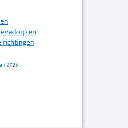
sen
evedorp en
 richtingen
art 2025