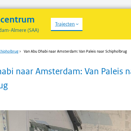
scentrum
Trajecten
dam-Almere (SAA)
chipholbrug
›
Van Abu Dhabi naar Amsterdam: Van Paleis naar Schipholbrug
abi naar Amsterdam: Van Paleis n
ug