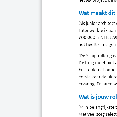
Wat maakt dit 
‘Als junior archite
Later werkte ik aan
700.000 m². Het A9-
het heeft zijn eige
‘De Schipholbrug is 
De brug moet niet a
En – ook niet onbela
eerste keer dat ik z
ervaring. En laten 
Wat is jouw ro
‘Mijn belangrijkste
Met veel zorg selec