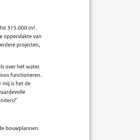
iefst 315.000 m².
de oppervlakte van
eerdere projecten,
ls over het water.
loos functioneren.
 mij is het de
 waardevolle
anders?’
erde bouwplannen.