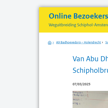
Online Bezoeker
Weguitbreiding
Schiphol-Amster
Home
›
A9 Badhoevedorp – Holendrecht
›
S
Van Abu Dh
Schipholbr
07/03/2025