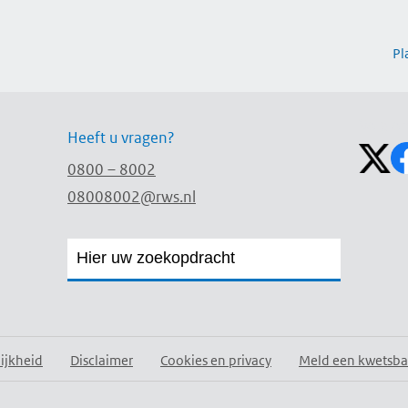
Pl
Volg on
Heeft u vragen?
0800 – 8002
08008002@rws.nl
Zoekveld
Zoekveld
openen
sluiten
ijkheid
Disclaimer
Cookies en privacy
Meld een kwetsba