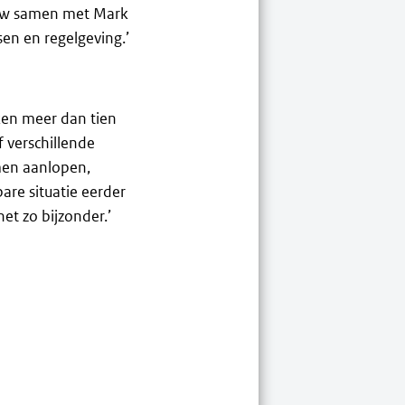
auw samen met Mark
sen en regelgeving.’
ken meer dan tien
f verschillende
men aanlopen,
bare situatie eerder
het zo bijzonder.’