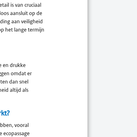
il is van cruciaal
loos aansluit op de
ding aan veiligheid
op het lange termijn
e en drukke
eggen omdat er
ten dan snel
id altijd als
rkt?
ebben, vooral
de ecopassage