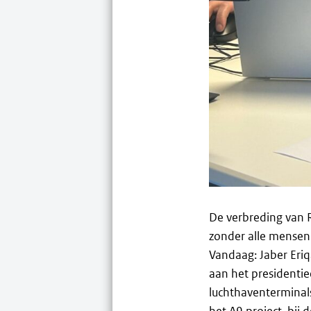
De verbreding van 
zonder alle mensen 
Vandaag: Jaber Eriq
aan het presidentie
luchthaventerminals 
het A9 project, bij 