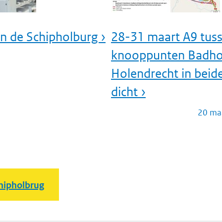
n de Schipholburg ›
28-31 maart A9 tus
knooppunten Badho
Holendrecht in beide
dicht ›
20 ma
hipholbrug