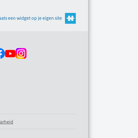
aats een widget op je eigen site
s op:
arheid