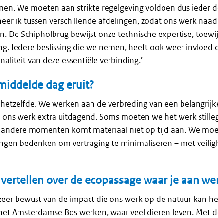
. We moeten aan strikte regelgeving voldoen dus ieder deta
eer ik tussen verschillende afdelingen, zodat ons werk naad
en. De Schipholbrug bewijst onze technische expertise, toewij
ng. Iedere beslissing die we nemen, heeft ook weer invloed 
naliteit van deze essentiële verbinding.’
middelde dag eruit?
 hetzelfde. We werken aan de verbreding van een belangrijk
 ons werk extra uitdagend. Soms moeten we het werk still
 andere momenten komt materiaal niet op tijd aan. We moe
ingen bedenken om vertraging te minimaliseren – met veilighe
s vertellen over de ecopassage waar je aan we
 zeer bewust van de impact die ons werk op de natuur kan h
 het Amsterdamse Bos werken, waar veel dieren leven. Met 