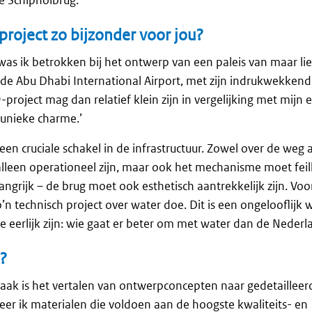
project zo bijzonder voor jou?
ct was ik betrokken bij het ontwerp van een paleis van maar l
 de Abu Dhabi International Airport, met zijn indrukwekken
project mag dan relatief klein zijn in vergelijking met mijn 
n unieke charme.’
een cruciale schakel in de infrastructuur. Zowel over de weg a
lleen operationeel zijn, maar ook het mechanisme moet feil
ngrijk – de brug moet ook esthetisch aantrekkelijk zijn. Voor
o’n technisch project over water doe. Dit is een ongelooflijk
we eerlijk zijn: wie gaat er beter om met water dan de Nederl
l?
 taak is het vertalen van ontwerpconcepten naar gedetaille
teer ik materialen die voldoen aan de hoogste kwaliteits- en