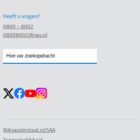
Heeft u vragen?
0800 – 8002
08008002@rws.nl
Zoekveld
Zoekveld
openen
sluiten
Volg ons op:
Rijkswaterstaat.nl/SAA
Toegankelijkheid