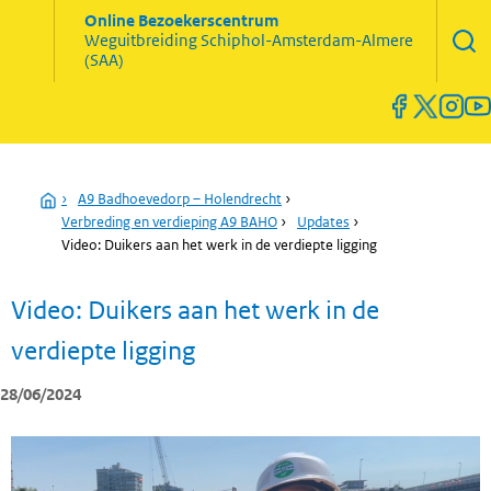
Zoekve
Online Bezoekerscentrum
opene
Weguitbreiding
Schiphol-Amsterdam-Almere
Menu
(SAA)
open
en
sluiten
Home
›
A9 Badhoevedorp – Holendrecht
›
Verbreding en verdieping A9 BAHO
›
Updates
›
Video: Duikers aan het werk in de verdiepte ligging
Video: Duikers aan het werk in de
verdiepte ligging
28/06/2024