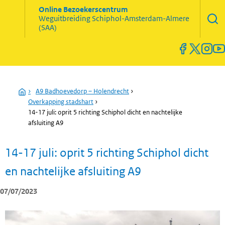
Zoekve
Online Bezoekerscentrum
opene
Weguitbreiding
Schiphol-Amsterdam-Almere
Menu
(SAA)
open
en
sluiten
Home
›
A9 Badhoevedorp – Holendrecht
›
Overkapping stadshart
›
14-17 juli: oprit 5 richting Schiphol dicht en nachtelijke
afsluiting A9
14-17 juli: oprit 5 richting Schiphol dicht
en nachtelijke afsluiting A9
07/07/2023