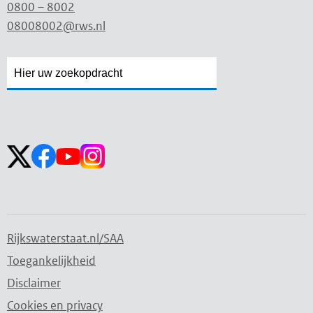
0800 – 8002
08008002@rws.nl
Zoekveld
Zoekveld
openen
sluiten
Volg ons op:
Rijkswaterstaat.nl/SAA
Toegankelijkheid
Disclaimer
Cookies en privacy