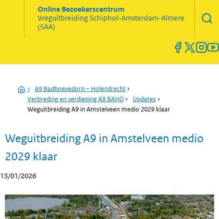
Zoekve
Online Bezoekerscentrum
opene
Weguitbreiding
Schiphol-Amsterdam-Almere
Menu
(SAA)
open
en
sluiten
Home
›
A9 Badhoevedorp – Holendrecht
›
Verbreding en verdieping A9 BAHO
›
Updates
›
Weguitbreiding A9 in Amstelveen medio 2029 klaar
Weguitbreiding A9 in Amstelveen medio
2029 klaar
13/01/2026