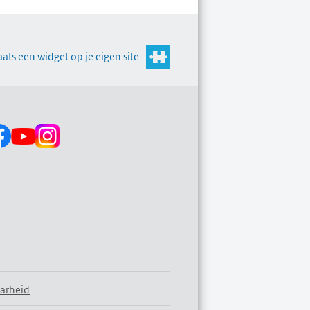
aats een widget op je eigen site
s op:
arheid