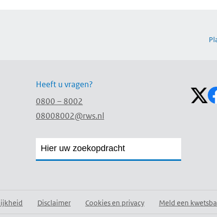
Pl
Volg on
Heeft u vragen?
0800 – 8002
08008002@rws.nl
Zoekveld
Zoekveld
openen
sluiten
ijkheid
Disclaimer
Cookies en privacy
Meld een kwetsba