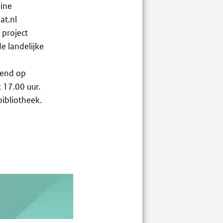
ine
at.nl
 project
e landelijke
pend op
 17.00 uur.
bibliotheek.