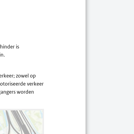
hinder is
in.
rkeer; zowel op
motoriseerde verkeer
tgangers worden