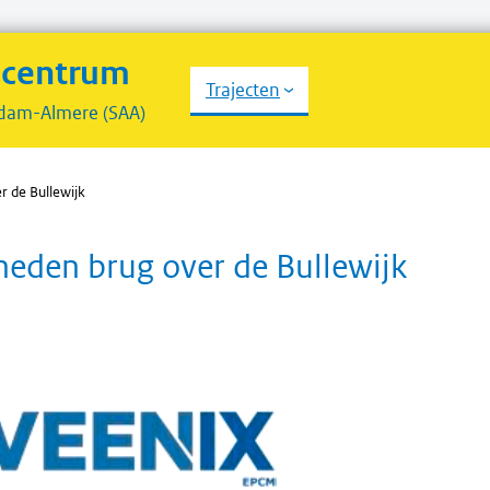
scentrum
Trajecten
dam-Almere (SAA)
 de Bullewijk
den brug over de Bullewijk