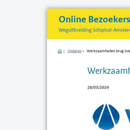
Online Bezoeker
Weguitbreiding
Schiphol-Amster
Home
›
Updates
›
Werkzaamheden brug over
Werkzaamhe
26/03/2024