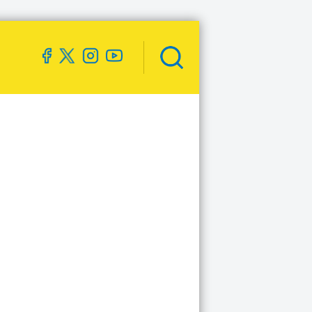
Zoekveld
openen