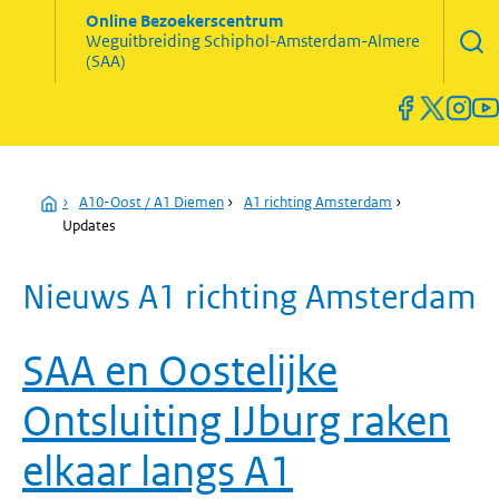
Zoekve
Online Bezoekerscentrum
opene
Weguitbreiding
Schiphol-Amsterdam-Almere
Menu
(SAA)
open
en
sluiten
Home
›
A10-Oost / A1 Diemen
›
A1 richting Amsterdam
›
Updates
Nieuws A1 richting Amsterdam
SAA en Oostelijke
Ontsluiting IJburg raken
elkaar langs A1