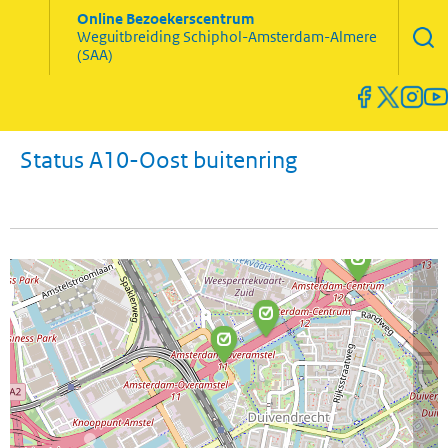
Zoekve
Online Bezoekerscentrum
opene
Weguitbreiding
Schiphol-Amsterdam-Almere
Menu
(SAA)
open
en
sluiten
Status A10-Oost buitenring