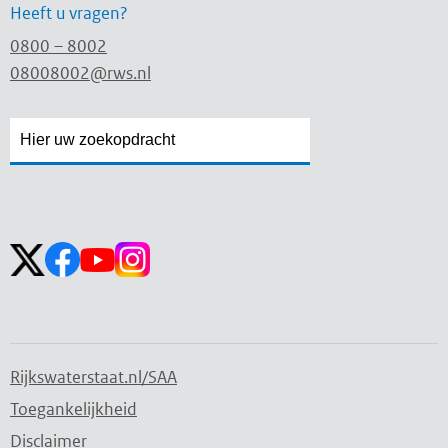
Heeft u vragen?
0800 – 8002
08008002@rws.nl
Zoekveld
Zoekveld
openen
sluiten
Volg ons op:
Rijkswaterstaat.nl/SAA
Toegankelijkheid
Disclaimer