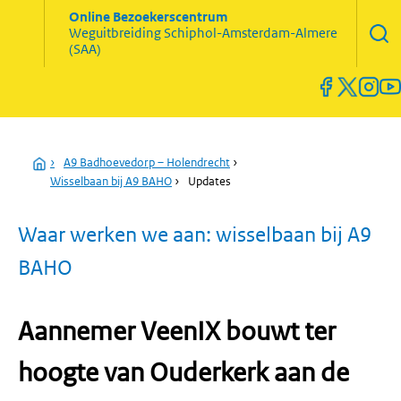
Zoekve
Online Bezoekerscentrum
opene
Weguitbreiding
Schiphol-Amsterdam-Almere
Menu
(SAA)
open
en
sluiten
Home
›
A9 Badhoevedorp – Holendrecht
›
Wisselbaan bij A9 BAHO
›
Updates
Waar werken we aan: wisselbaan bij A9
BAHO
Aannemer VeenIX bouwt ter
hoogte van Ouderkerk aan de