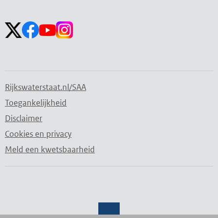
openen
sluiten
Volg ons op:
Rijkswaterstaat.nl/SAA
Toegankelijkheid
Disclaimer
Cookies en privacy
Meld een kwetsbaarheid
Water. Wegen. Werken. Rijkswaterstaat.