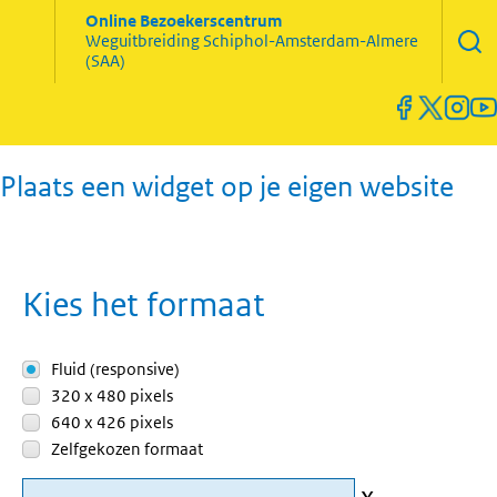
Zoekve
Online Bezoekerscentrum
opene
Weguitbreiding
Schiphol-Amsterdam-Almere
Menu
(SAA)
open
en
sluiten
Plaats een widget op je eigen website
Kies het formaat
Fluid (responsive)
320 x 480 pixels
640 x 426 pixels
Zelfgekozen formaat
x