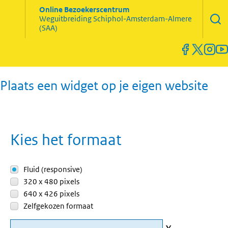
Zoekve
Online Bezoekerscentrum
opene
Weguitbreiding
Schiphol-Amsterdam-Almere
Menu
(SAA)
open
en
sluiten
Plaats een widget op je eigen website
Kies het formaat
Fluid (responsive)
320 x 480 pixels
640 x 426 pixels
Zelfgekozen formaat
x