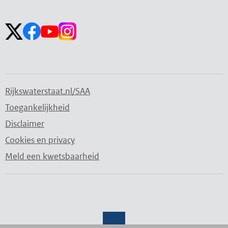
openen
sluiten
Volg ons op:
Rijkswaterstaat.nl/SAA
Toegankelijkheid
Disclaimer
Cookies en privacy
Meld een kwetsbaarheid
Water. Wegen. Werken. Rijkswaterstaat.