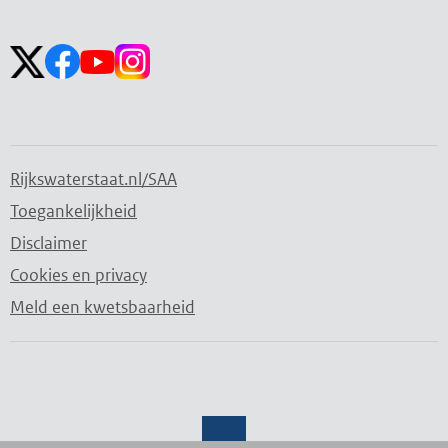
openen
sluiten
Volg ons op:
Rijkswaterstaat.nl/SAA
Toegankelijkheid
Disclaimer
Cookies en privacy
Meld een kwetsbaarheid
Water. Wegen. Werken. Rijkswaterstaat.