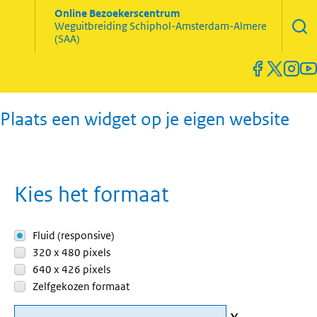
Zoekve
Online Bezoekerscentrum
opene
Weguitbreiding
Schiphol-Amsterdam-Almere
Menu
(SAA)
open
en
sluiten
Plaats een widget op je eigen website
Kies het formaat
Fluid (responsive)
320 x 480 pixels
640 x 426 pixels
Zelfgekozen formaat
x