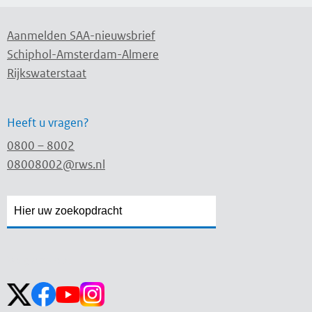
Aanmelden SAA-nieuwsbrief
Schiphol-Amsterdam-Almere
Rijkswaterstaat
Heeft u vragen?
0800 – 8002
08008002@rws.nl
Zoekveld
Zoekveld
openen
sluiten
Volg ons op: