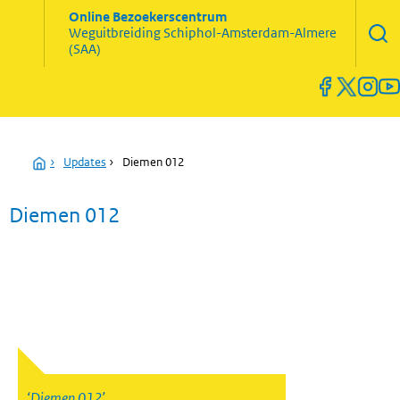
Zoekve
Online Bezoekerscentrum
opene
Weguitbreiding
Schiphol-Amsterdam-Almere
Menu
(SAA)
open
en
sluiten
Home
›
Updates
›
Diemen 012
Diemen 012
Diemen 012