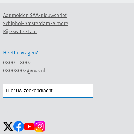
Aanmelden SAA-nieuwsbrief
Schiphol-Amsterdam-Almere
Rijkswaterstaat
Heeft u vragen?
0800 – 8002
08008002@rws.nl
Zoekveld
Zoekveld
openen
sluiten
Volg ons op: