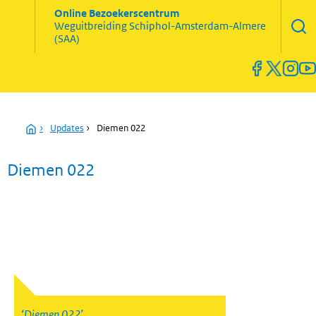
Zoekve
Online Bezoekerscentrum
opene
Weguitbreiding
Schiphol-Amsterdam-Almere
Menu
(SAA)
open
en
sluiten
Home
›
Updates
›
Diemen 022
Diemen 022
Diemen 022